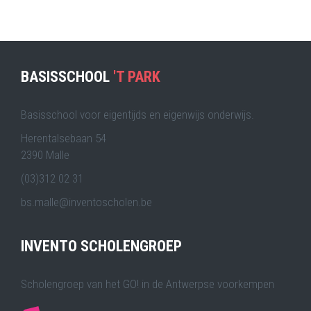
BASISSCHOOL
'T PARK
Basisschool voor eigentijds en eigenwijs onderwijs.
Herentalsebaan 54
2390 Malle
(03)312 02 31
bs.malle@inventoscholen.be
INVENTO SCHOLENGROEP
Scholengroep van het GO! in de Antwerpse voorkempen