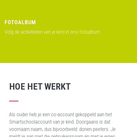
FOTOALBUM
Volg de activiteiten van je kind in ons fotoalbum
HOE HET WERKT
Als ouder heb je een co-account gekoppeld aan het
Smartschoolaccount van je kind. Doorgaans is dat
voornaam.naam, dus bijvoorbeeld: dorien.peeters. Je
meldt je aan met die gebruikersnaam én met je eigen