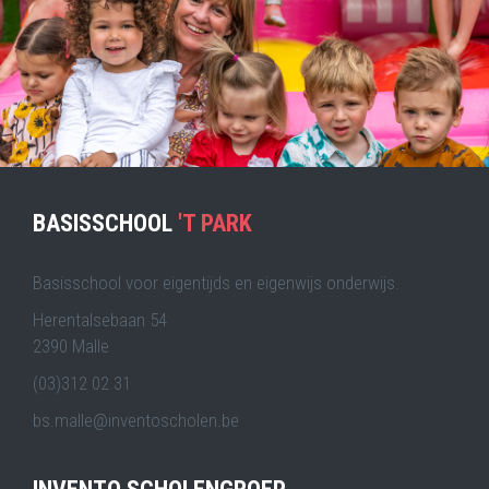
BASISSCHOOL
'T PARK
Basisschool voor eigentijds en eigenwijs onderwijs.
Herentalsebaan 54
2390 Malle
(03)312 02 31
bs.malle@inventoscholen.be